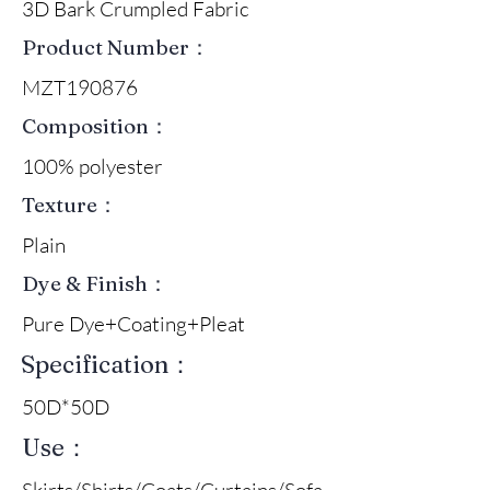
3D Bark Crumpled Fabric
Product Number：
MZT190876
Composition：
100% polyester
Texture：
Plain
Dye & Finish：
Pure Dye+Coating+Pleat
Specification：
50D*50D
Use：
Skirts/Shirts/Coats/Curtains/Sofa