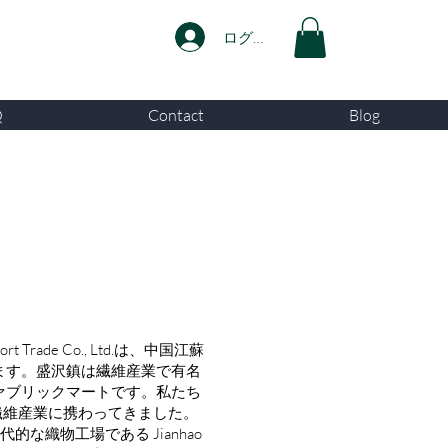
ログイン
Q
Contact
Blog
xport Trade Co., Ltd.は、中国江蘇
ます。盛沢鎮は繊維産業で有名
ァブリックマートです。私たち
繊維産業に携わってきました。
的な織物工場である Jianhao