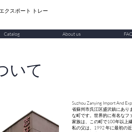
 エクスポート トレー
Catalog
About us
FA
ついて
Suzhou Zanying Import And E
省蘇州市呉江区盛沢鎮にあり
な町です。世界的に有名なフ
家族は、この町で100年以上
私の父は、1992 年に最初の近代