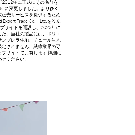
そして2012年に正式にその名前を
e Co.、Ltd.に変更しました。より多く
接販売サービスを提供するため
nd Export Trade Co.、Ltd.を設立
ェブサイトを開設し、2023年に
した。当社の製品には、ポリエ
サンブレラ生地、チュール生地
限定されません。繊維業界の専
ブサイトで共有します.詳細に
わせください。