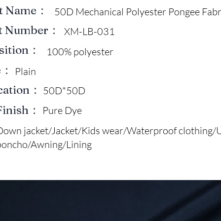
ct Name：
50D Mechanical Polyester Pongee Fabr
ct Number：
XM-LB-031
sition：
100% polyester
e：
Plain
ication：
50D*50D
Finish：
Pure Dye
Down jacket/Jacket/Kids wear/Waterproof clothing/
poncho/Awning/Lining