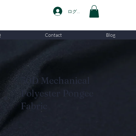
ログイン
Q
Contact
Blog
50D Mechanical
Polyester Pongee
Fabric