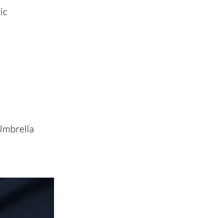
ic
Umbrella