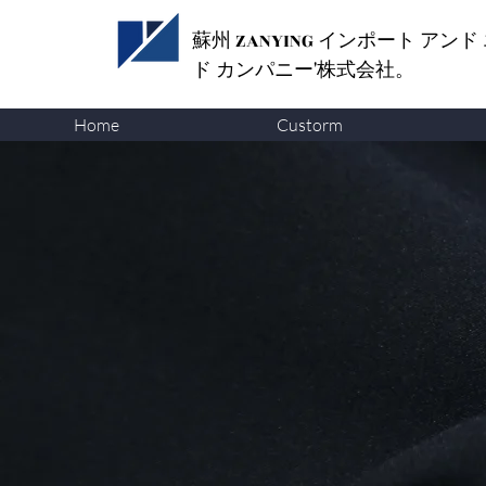
蘇州 ZANYING
インポート アンド
ド カンパニー'株式会社。
Home
Custorm