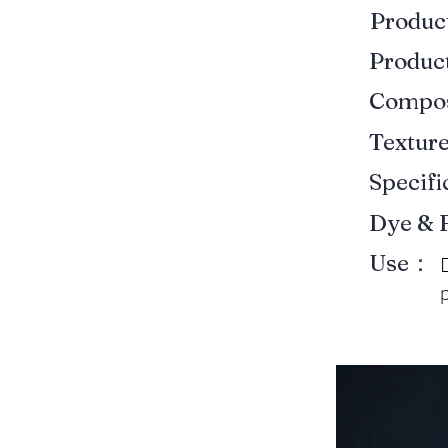
Produ
Produ
Compo
Textur
Specif
Dye & 
Use：