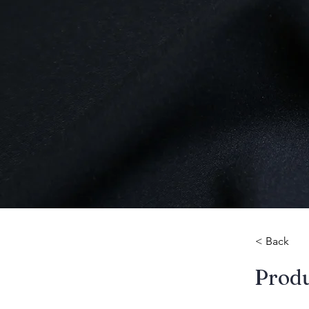
< Back
​Prod