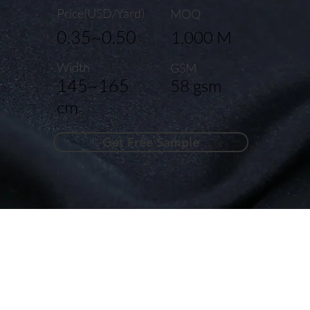
Price(USD/Yard)
MOQ
0.35~0.50
1,000 M
Width
GSM
145~165
58 gsm
cm
Get Free Sample