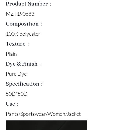
Product Number：
MZT190683
Composition：
100% polyester
Texture：
Plain
Dye & Finish：
Pure Dye
Specification：
50D*50D
Use：
Pants/Sportswear/Women/Jacket