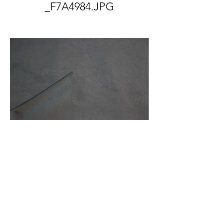
_F7A4984.JPG
Front And Back Of Fabric