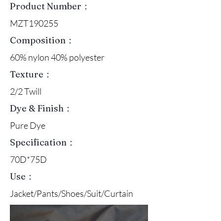
Product Number：
MZT190255
Composition：
60% nylon 40% polyester
Texture：
2/2 Twill
Dye & Finish：
Pure Dye
Specification：
70D*75D
Use：
Jacket/Pants/Shoes/Suit/Curtain