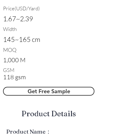
Price(USD/Yard)
1.67~2.39
Width
145~165 cm
MOQ
1,000 M
GSM
118 gsm
Get Free Sample
​Product Details
Product Name：