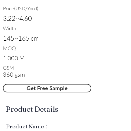
Price(USD/Yard)
3.22~4.60
Width
145~165 cm
MOQ
1,000 M
GSM
360 gsm
Get Free Sample
​Product Details
Product Name：