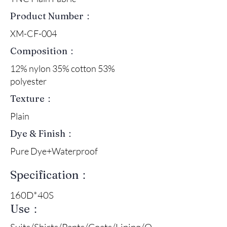
Product Number：
XM-CF-004
Composition：
12% nylon 35% cotton 53%
polyester
Texture：
Plain
Dye & Finish：
Pure Dye+Waterproof
Specification：
160D*40S
Use：
Suits/Shirts/Pants/Coats/Lining/O