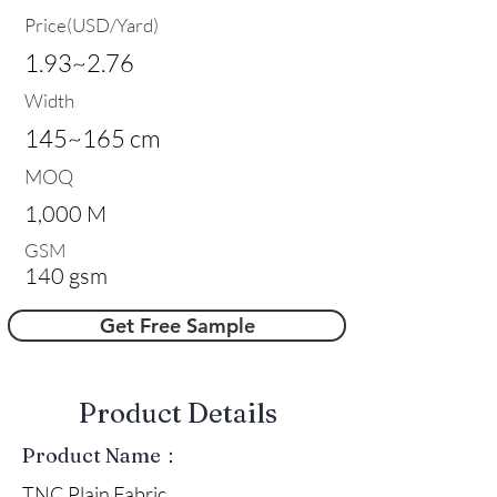
Price(USD/Yard)
1.93~2.76
Width
145~165 cm
MOQ
1,000 M
GSM
140 gsm
Get Free Sample
​Product Details
Product Name：
TNC Plain Fabric