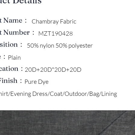
uct Details
ct Name：
Chambray Fabric
ct Number：
MZT190428
sition：
50% nylon 50% polyester
e：
Plain
ication：
20D+20D*20D+20D
Finish：
Pure Dye
hirt/Evening Dress/Coat/Outdoor/Bag/Lining