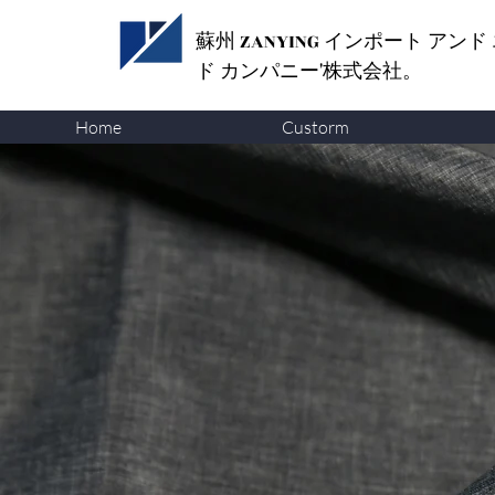
蘇州 ZANYING
インポート アンド
ド カンパニー'株式会社。
Home
Custorm