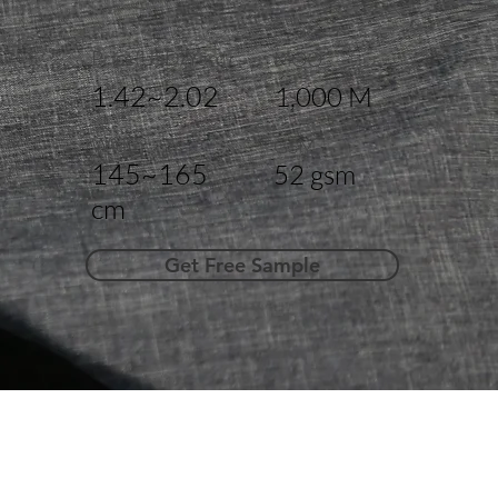
Price(USD/Yard)
MOQ
1.42~2.02
1,000 M
Width
GSM
145~165
52 gsm
cm
Get Free Sample