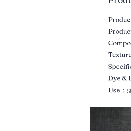
​Prod
Produ
Produ
Compo
Textur
Specif
Dye & 
Use：
S