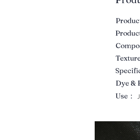
Produ
Produ
Compo
Textur
Specif
Dye & 
Use：