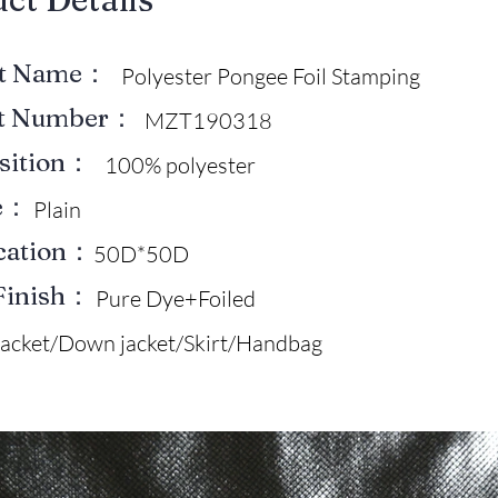
ct Name：
Polyester Pongee Foil Stamping
ct Number：
MZT190318
sition：
100% polyester
e：
Plain
ication：
50D*50D
Finish：
Pure Dye+Foiled
Jacket/Down jacket/Skirt/Handbag