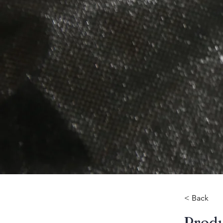
< Back
​Prod