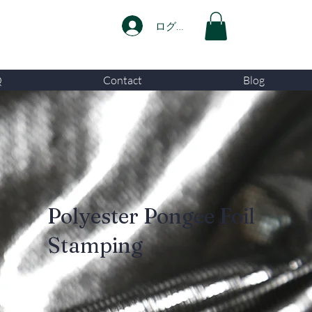
ログイン
Q
Contact
Blog
Polyester Pongee Foil
Stamping