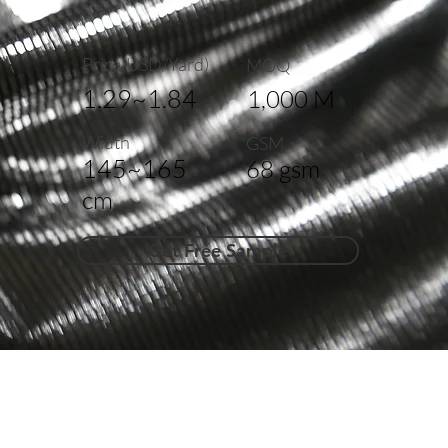
Price(USD/Yard)
MOQ
1.29~1.84
1,000 M
Width
GSM
145~165
68 gsm
cm
Get Free Sample