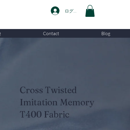
ログイン
Q
Contact
Blog
Cross Twisted
Imitation Memory
T400 Fabric