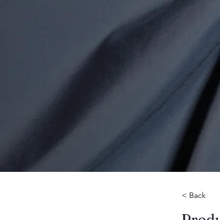
< Back
​Prod