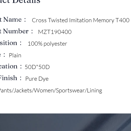
ct Name：
Cross Twisted Imitation Memory T400 
ct Number：
MZT190400
sition：
100% polyester
e：
Plain
ication：
50D*50D
Finish：
Pure Dye
Pants/Jackets/Women/Sportswear/Lining