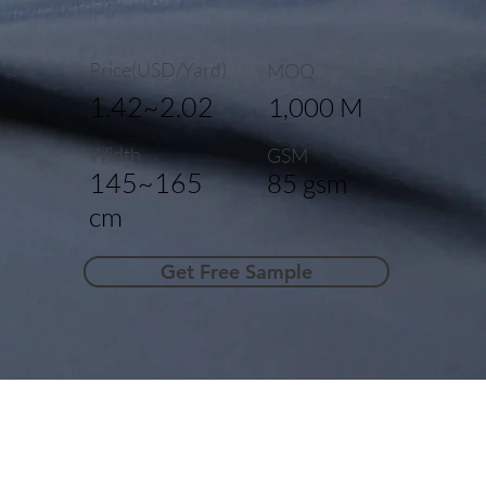
Price(USD/Yard)
MOQ
1.42~2.02
1,000 M
Width
GSM
145~165
85 gsm
cm
Get Free Sample