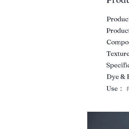
Produ
Produ
Compo
Textur
Specif
Dye & 
Use：