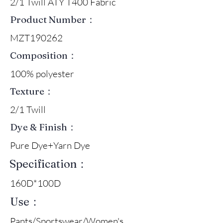
2/1 Twill ATY T400 Fabric
Product Number：
MZT190262
Composition：
100% polyester
Texture：
2/1 Twill
Dye & Finish：
Pure Dye+Yarn Dye
Specification：
160D*100D
Use：
Pants/Sportswear/Women's