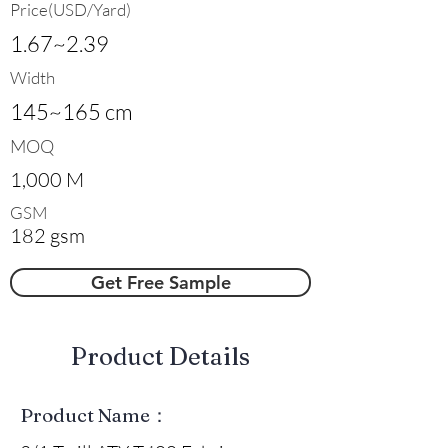
Price(USD/Yard)
1.67~2.39
Width
145~165 cm
MOQ
1,000 M
GSM
182 gsm
Get Free Sample
​Product Details
Product Name：