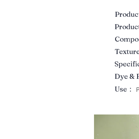
Produ
Produ
Compo
Textur
Specif
Dye & 
Use：
P