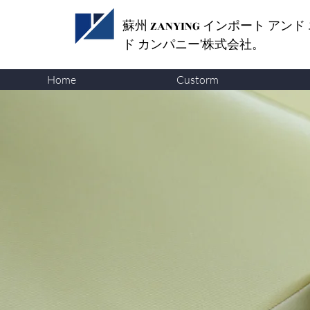
蘇州 ZANYING
インポート アンド
ド カンパニー'株式会社。
Home
Custorm