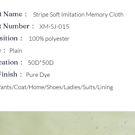
ct Name：
Stripe Soft Imitation Memory Cloth
ct Number：
XM-SJ-015
sition：
100% polyester
e：
Plain
ication：
50D*50D
Finish：
Pure Dye
ants/Coat/Home/Shoes/Ladies/Suits/Lining