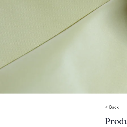
< Back
​Prod