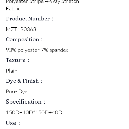
Polyester Stripe 4-Way Stretch
Fabric
Product Number：
MZT190363
Composition：
93% polyester 7% spandex
Texture：
Plain
Dye & Finish：
Pure Dye
Specification：
150D+40D*150D+40D
Use：