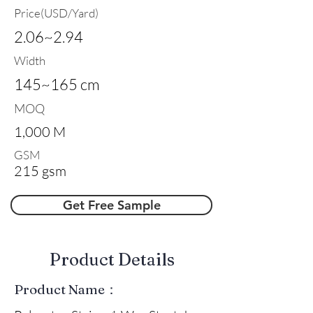
Price(USD/Yard)
2.06~2.94
Width
145~165 cm
MOQ
1,000 M
GSM
215 gsm
Get Free Sample
​Product Details
Product Name：