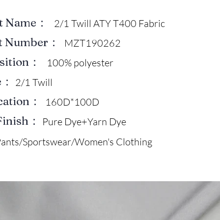
ct Name：
2/1 Twill ATY T400 Fabric
ct Number：
MZT190262
sition：
100% polyester
e：
2/1 Twill
ication：
160D*100D
Finish：
Pure Dye+Yarn Dye
ants/Sportswear/Women's Clothing