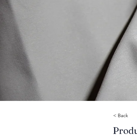
< Back
​Prod