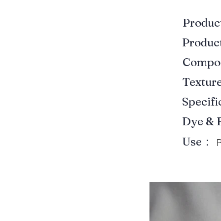
Produ
Produ
Compo
Textur
Specif
Dye & 
Use：
P