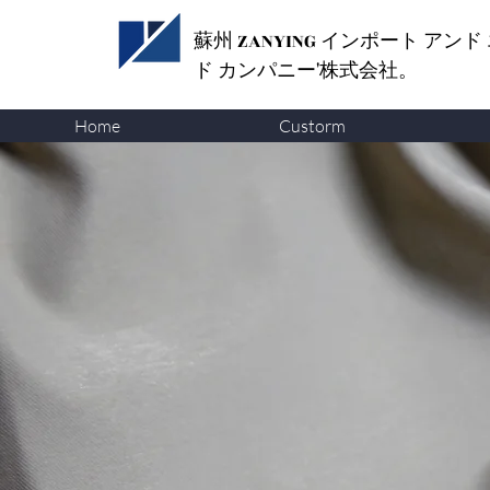
蘇州 ZANYING
インポート アンド
ド カンパニー'株式会社。
Home
Custorm