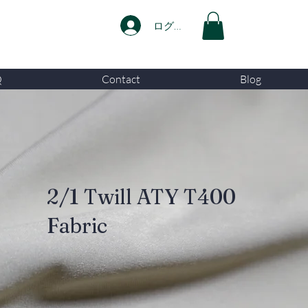
ログイン
Q
Contact
Blog
2/1 Twill ATY T400
Fabric