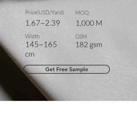
Price(USD/Yard)
MOQ
1.67~2.39
1,000 M
Width
GSM
145~165
182 gsm
cm
Get Free Sample