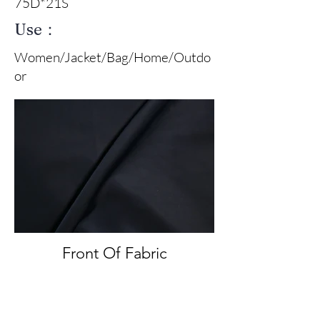
75D*21S
Use：
Women/Jacket/Bag/Home/Outdo
or
Front Of Fabric