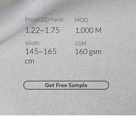
Price(USD/Yard)
MOQ
1.22~1.75
1,000 M
Width
GSM
145~165
160 gsm
cm
Get Free Sample