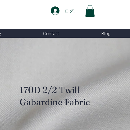
ログイン
Q
Contact
Blog
170D 2/2 Twill
Gabardine Fabric