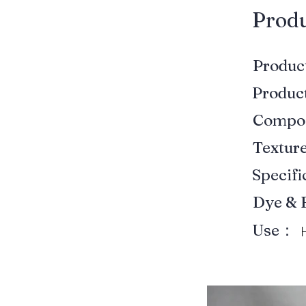
​Prod
Produ
Produ
Compo
Textur
Specif
Dye & 
Use：