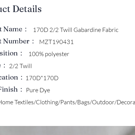
uct Details
ct Name：
170D 2/2 Twill Gabardine Fabric
ct Number：
MZT190431
sition：
100% polyester
e：
2/2 Twill
ication：
170D*170D
Finish：
Pure Dye
Home Textiles/Clothing/Pants/Bags/Outdoor/Decora