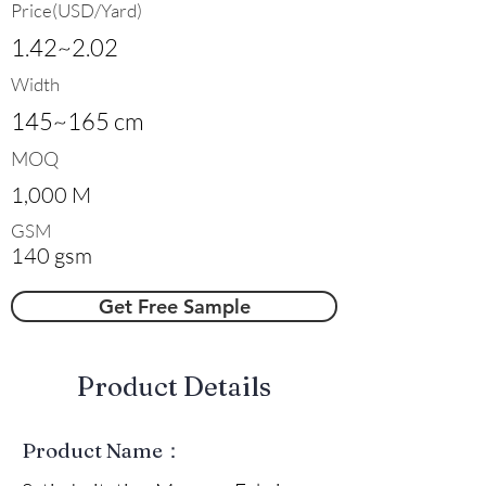
Price(USD/Yard)
1.42~2.02
Width
145~165 cm
MOQ
1,000 M
GSM
140 gsm
Get Free Sample
​Product Details
Product Name：