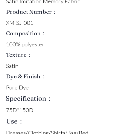
Satin Imitation Memory Fabric
Product Number：
XM-SJ-001
Composition：
100% polyester
Texture：
Satin
Dye & Finish：
Pure Dye
Specification：
75D*150D
Use：
Dresses/Clothing/Shirts/Bag/Bed