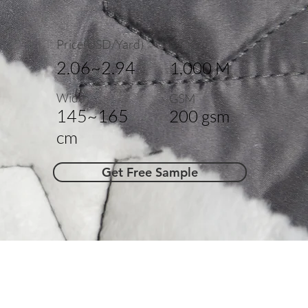
Price(USD/Yard)
MOQ
2.06~2.94
1,000 M
Width
GSM
145~165
200 gsm
cm
Get Free Sample