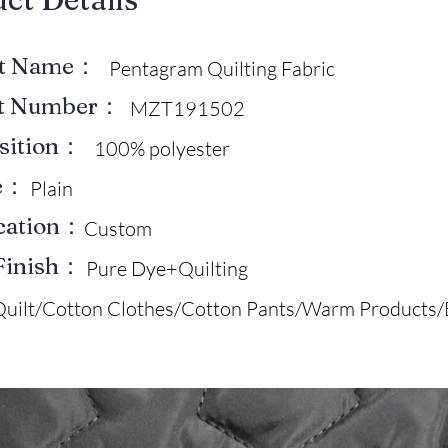
ct Name：
Pentagram Quilting Fabric
ct Number：
MZT191502
sition：
100% polyester
e：
Plain
ication：
Custom
Finish：
Pure Dye+Quilting
Quilt/Cotton Clothes/Cotton Pants/Warm Products