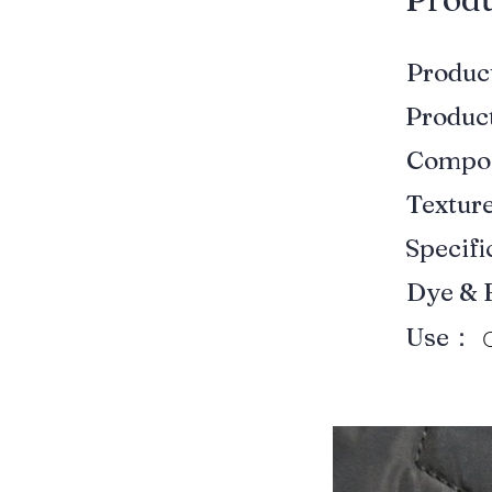
Produ
Produ
Compo
Textur
Specif
Dye & 
Use：