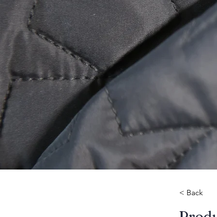
< Back
​Prod