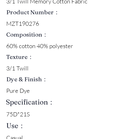
3/1 Twill Memory Cotton Fabric
Product Number：
MZT190276
Composition：
60% cotton 40% polyester
Texture：
3/1 Twill
Dye & Finish：
Pure Dye
Specification：
75D*21S
Use：
Casual