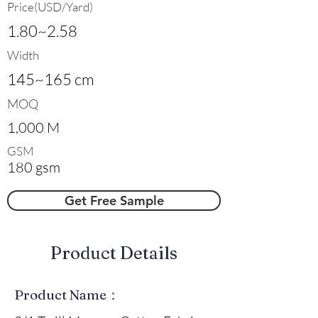
Price(USD/Yard)
1.80~2.58
Width
145~165 cm
MOQ
1,000 M
GSM
180 gsm
Get Free Sample
​Product Details
Product Name：