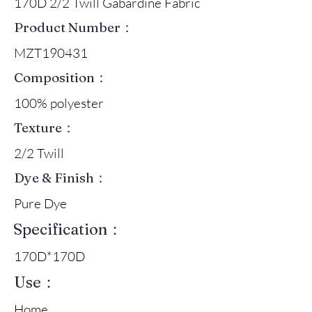
170D 2/2 Twill Gabardine Fabric
Product Number：
MZT190431
Composition：
100% polyester
Texture：
2/2 Twill
Dye & Finish：
Pure Dye
Specification：
170D*170D
Use：
Home