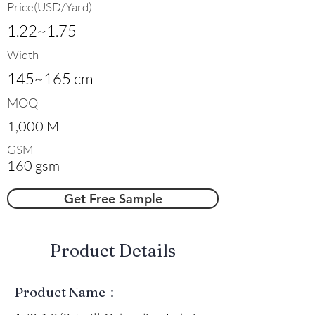
Price(USD/Yard)
1.22~1.75
Width
145~165 cm
MOQ
1,000 M
GSM
160 gsm
Get Free Sample
​Product Details
Product Name：