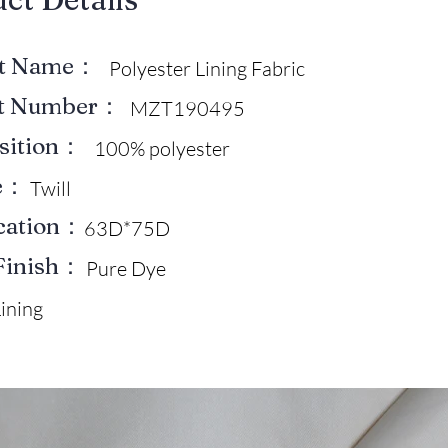
ct Name：
Polyester Lining Fabric
ct Number：
MZT190495
sition：
100% polyester
e：
Twill
ication：
63D*75D
Finish：
Pure Dye
ining