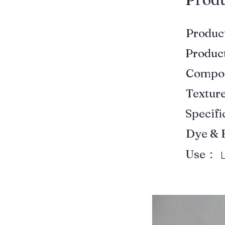
Produ
Produ
Compo
Textur
Specif
Dye & 
Use：
L