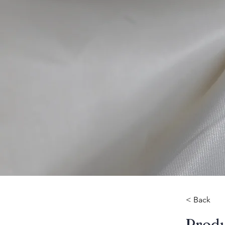
< Back
​Prod