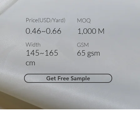
Price(USD/Yard)
MOQ
0.46~0.66
1,000 M
Width
GSM
145~165
65 gsm
cm
Get Free Sample