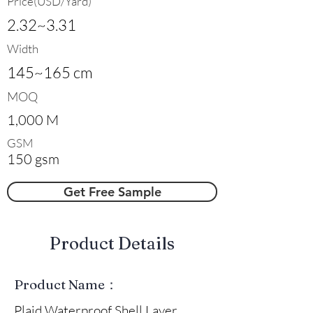
Price(USD/Yard)
2.32~3.31
Width
145~165 cm
MOQ
1,000 M
GSM
150 gsm
Get Free Sample
​Product Details
Product Name：
Plaid Waterproof Shell Layer