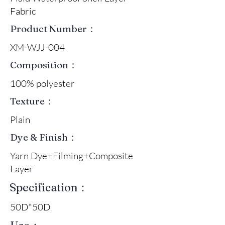
Fabric
Product Number：
XM-WJJ-004
Composition：
100% polyester
Texture：
Plain
Dye & Finish：
Yarn Dye+Filming+Composite
Layer
Specification：
50D*50D