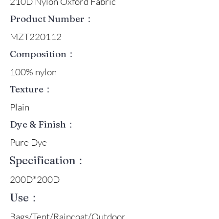
210D Nylon Oxford Fabric
Product Number：
MZT220112
Composition：
100% nylon
Texture：
Plain
Dye & Finish：
Pure Dye
Specification：
200D*200D
Use：
Bags/Tent/Raincoat/Outdoor