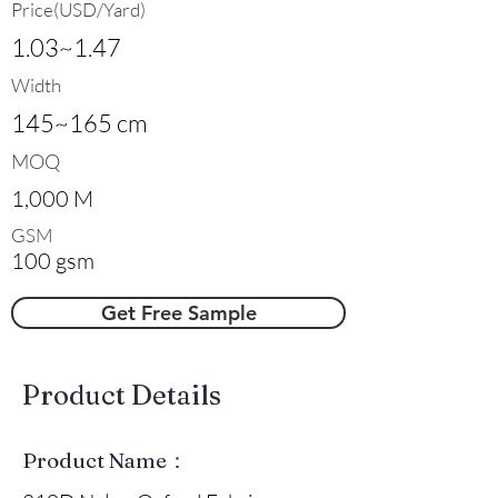
Price(USD/Yard)
1.03~1.47
Width
145~165 cm
MOQ
1,000 M
GSM
100 gsm
Get Free Sample
​Product Details
Product Name：