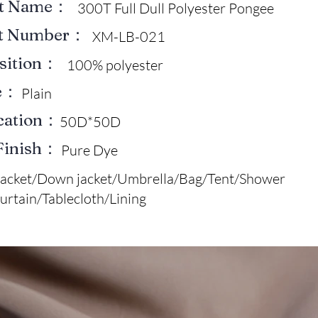
ct Name：
300T Full Dull Polyester Pongee
ct Number：
XM-LB-021
sition：
100% polyester
e：
Plain
ication：
50D*50D
Finish：
Pure Dye
Jacket/Down jacket/Umbrella/Bag/Tent/Shower
urtain/Tablecloth/Lining