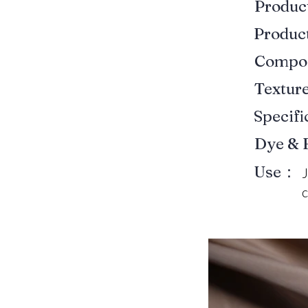
Produ
Produ
Compo
Textur
Specif
Dye & 
Use：
c