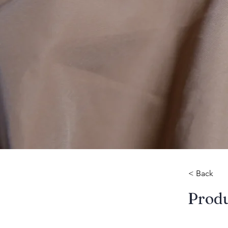
< Back
​Prod