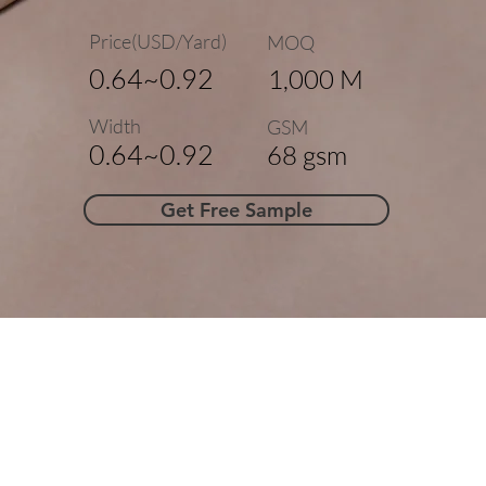
Price(USD/Yard)
MOQ
0.64~0.92
1,000 M
Width
GSM
0.64~0.92
68 gsm
Get Free Sample