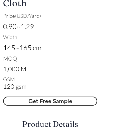
Cloth
Price(USD/Yard)
0.90~1.29
Width
145~165 cm
MOQ
1,000 M
GSM
120 gsm
Get Free Sample
​Product Details