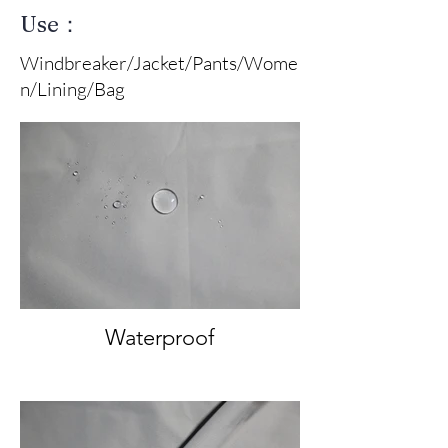
Use：
Windbreaker/Jacket/Pants/Wome
n/Lining/Bag
Waterproof