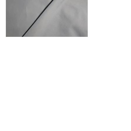
Front Of Fabric
Front And Back Of Fabric