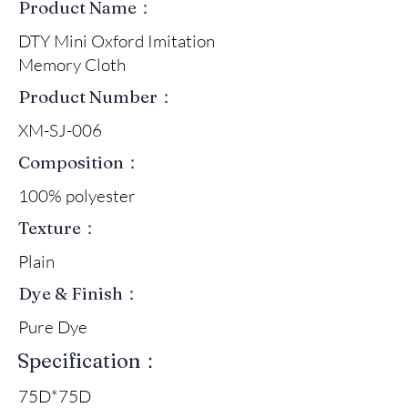
Product Name：
DTY Mini Oxford Imitation
Memory Cloth
Product Number：
XM-SJ-006
Composition：
100% polyester
Texture：
Plain
Dye & Finish：
Pure Dye
Specification：
75D*75D