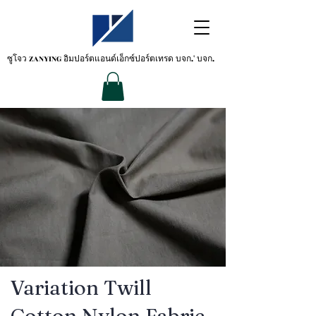
ซูโจว ZANYING
อิมปอร์ตแอนด์เอ็กซ์ปอร์ตเทรด บจก.' บจก.
Variation Twill
Cotton Nylon Fabric