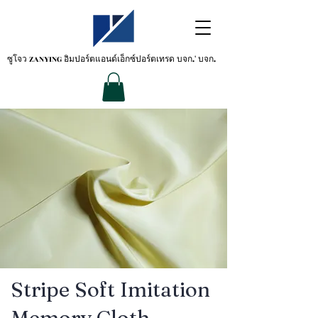
ซูโจว ZANYING
อิมปอร์ตแอนด์เอ็กซ์ปอร์ตเทรด บจก.' บจก.
Stripe Soft Imitation
Memory Cloth