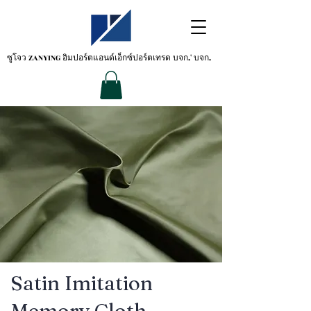
ซูโจว ZANYING
อิมปอร์ตแอนด์เอ็กซ์ปอร์ตเทรด บจก.' บจก.
Satin Imitation
Memory Cloth