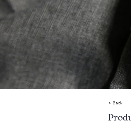
< Back
​Prod