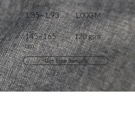
Price(USD/Yard)
MOQ
1.35~1.93
1,000 M
Width
GSM
145~165
120 gsm
cm
Get Free Sample