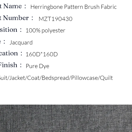
ct Name：
Herringbone Pattern Brush Fabric
ct Number：
MZT190430
sition：
100% polyester
e：
Jacquard
ication：
160D*160D
Finish：
Pure Dye
Suit/Jacket/Coat/Bedspread/Pillowcase/Quilt