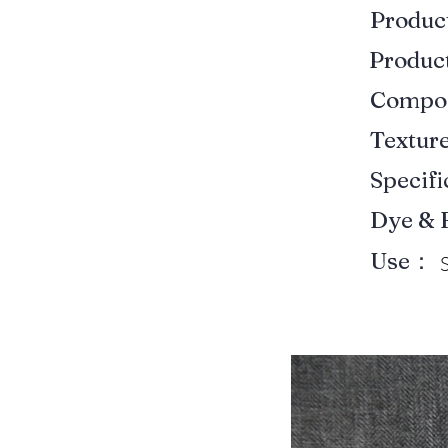
Produ
Produ
Compo
Textur
Specif
Dye & 
Use：