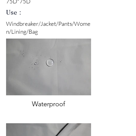
75D*75D
Use：
Windbreaker/Jacket/Pants/Wome
n/Lining/Bag
Waterproof