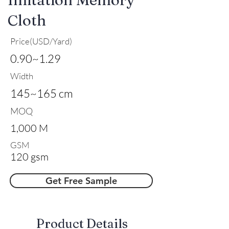
Cloth
Price(USD/Yard)
0.90~1.29
Width
145~165 cm
MOQ
1,000 M
GSM
120 gsm
Get Free Sample
​Product Details