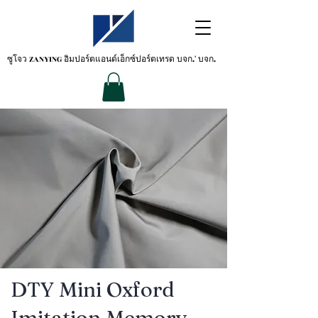
ซูโจว ZANYING
อิมปอร์ตแอนด์เอ็กซ์ปอร์ตเทรด บจก.' บจก.
DTY Mini Oxford
Imitation Memory