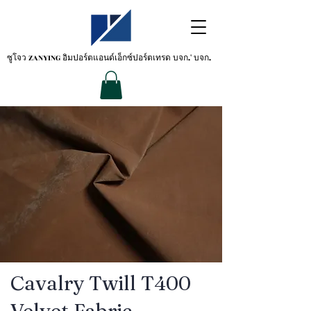
ซูโจว ZANYING
อิมปอร์ตแอนด์เอ็กซ์ปอร์ตเทรด บจก.' บจก.
Cavalry Twill T400
Velvet Fabric