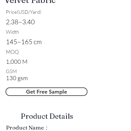
Price(USD/Yard)
2.38~3.40
Width
145~165 cm
MOQ
1,000 M
GSM
130 gsm
Get Free Sample
​Product Details
Product Name：