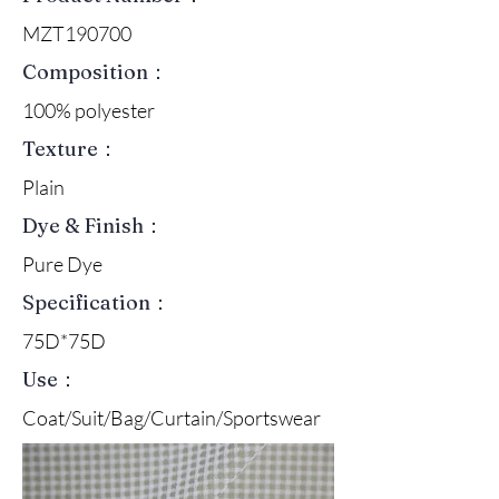
MZT190700
Composition：
100% polyester
Texture：
Plain
Dye & Finish：
Pure Dye
Specification：
75D*75D
Use：
Coat/Suit/Bag/Curtain/Sportswear