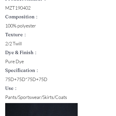
MZT190402
Composition：
100% polyester
Texture：
2/2 Twill
Dye & Finish：
Pure Dye
Specification：
75D+75D*75D+75D
Use：
Pants/Sportswear/Skirts/Coats