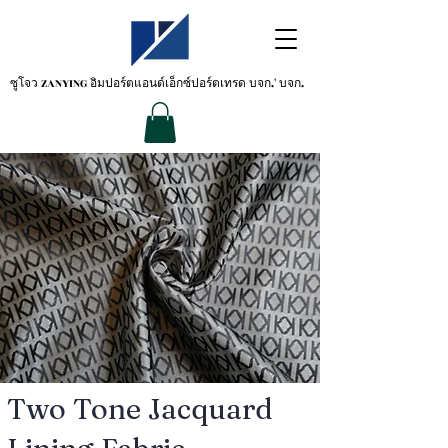
ซูโจว ZANYING
อิมปอร์ตแอนด์เอ็กซ์ปอร์ตเทรด บจก.' บจก.
Two Tone Jacquard