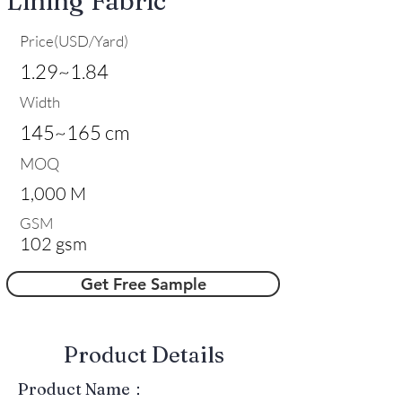
Lining Fabric
Price(USD/Yard)
1.29~1.84
Width
145~165 cm
MOQ
1,000 M
GSM
102 gsm
Get Free Sample
​Product Details
Product Name：