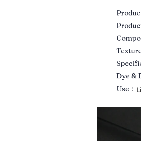
Produ
Produ
Compo
Textur
Specif
Dye & 
Use：
L