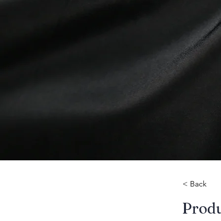
< Back
​Prod