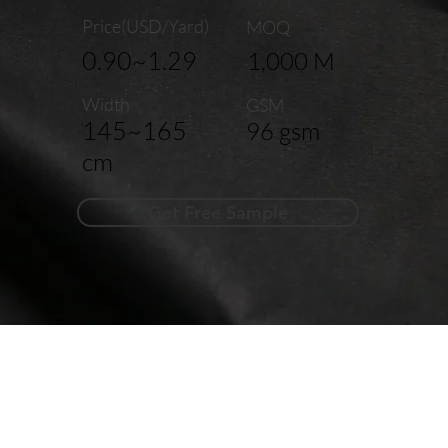
Price(USD/Yard)
MOQ
0.90~1.29
1,000 M
Width
GSM
145~165
96 gsm
cm
Get Free Sample