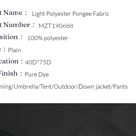
ct Name：
Light Polyester Pongee Fabric
ct Number：
MZT190688
sition：
100% polyester
e：
Plain
ication：
40D*75D
Finish：
Pure Dye
ining/Umbrella/Tent/Outdoor/Down jacket/Pants