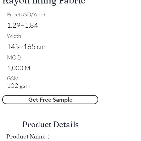
Rayon lining Fabric
Price(USD/Yard)
1.29~1.84
Width
145~165 cm
MOQ
1,000 M
GSM
102 gsm
Get Free Sample
​Product Details
Product Name：