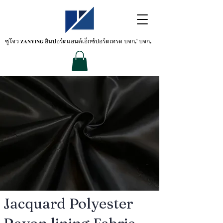
ซูโจว ZANYING
อิมปอร์ตแอนด์เอ็กซ์ปอร์ตเทรด บจก.' บจก.
Jacquard Polyester