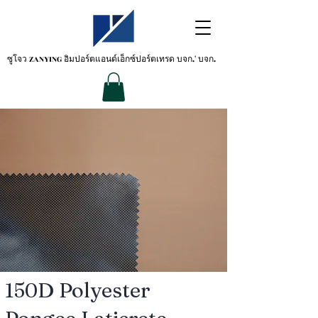
ซูโจว ZANYING
อิมปอร์ตแอนด์เอ็กซ์ปอร์ตเทรด บจก.' บจก.
150D Polyester