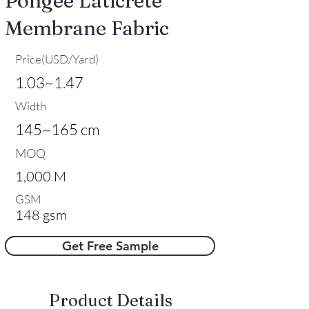
Pongee Laticrete
Membrane Fabric
Price(USD/Yard)
1.03~1.47
Width
145~165 cm
MOQ
1,000 M
GSM
148 gsm
Get Free Sample
​Product Details