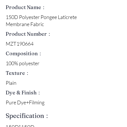
Product Name：
150D Polyester Pongee Laticrete
Membrane Fabric
Product Number：
MZT190664
Composition：
100% polyester
Texture：
Plain
Dye & Finish：
Pure Dye+Filming
Specification：
150D*150D