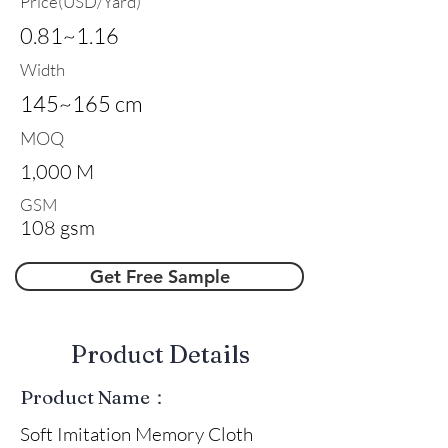
Price(USD/Yard)
0.81~1.16
Width
145~165 cm
MOQ
1,000 M
GSM
108 gsm
Get Free Sample
​Product Details
Product Name：
Soft Imitation Memory Cloth