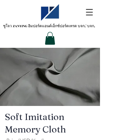
ซูโจว ZANYING
อิมปอร์ตแอนด์เอ็กซ์ปอร์ตเทรด บจก.' บจก.
Soft Imitation
Memory Cloth