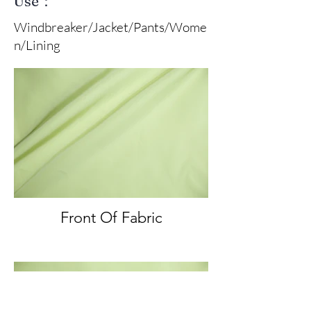
Use：
Windbreaker/Jacket/Pants/Wome
n/Lining
Front Of Fabric