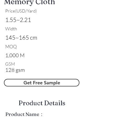
Memory Cloth
Price(USD/Yard)
1.55~2.21
Width
145~165 cm
MOQ
1,000 M
GSM
128 gsm
Get Free Sample
​Product Details
Product Name：