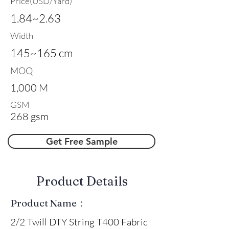
Price(USD/Yard)
1.84~2.63
Width
145~165 cm
MOQ
1,000 M
GSM
268 gsm
Get Free Sample
​Product Details
Product Name：
2/2 Twill DTY String T400 Fabric