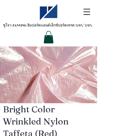
ซูโจว ZANYING
อิมปอร์ตแอนด์เอ็กซ์ปอร์ตเทรด บจก.' บจก.
Bright Color
Wrinkled Nylon
Taffeta (Red)