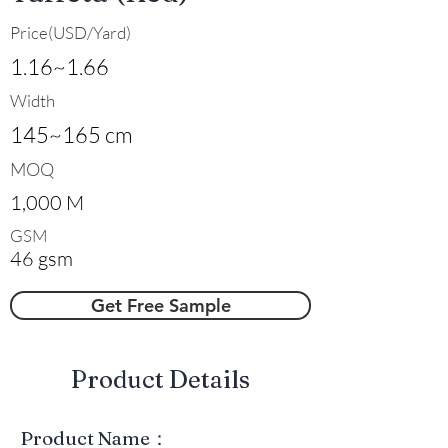
Price(USD/Yard)
1.16~1.66
Width
145~165 cm
MOQ
1,000 M
GSM
46 gsm
Get Free Sample
​Product Details
Product Name：