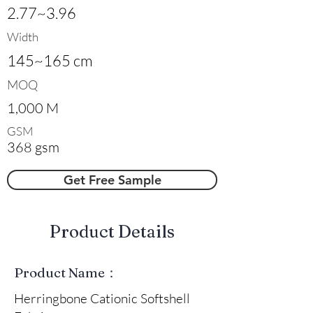
2.77~3.96
Width
145~165 cm
MOQ
1,000 M
GSM
368 gsm
Get Free Sample
​Product Details
Product Name：
Herringbone Cationic Softshell