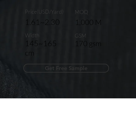
Price(USD/Yard)
MOQ
1.61~2.30
1,000 M
Width
GSM
145~165
170 gsm
cm
Get Free Sample