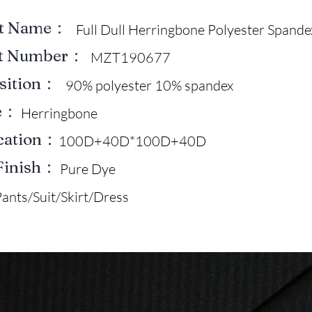
ct Name：
Full Dull Herringbone Polyester Spande
ct Number：
MZT190677
sition：
90% polyester 10% spandex
e：
Herringbone
ication：
100D+40D*100D+40D
Finish：
Pure Dye
ants/Suit/Skirt/Dress