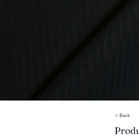
< Back
​Prod