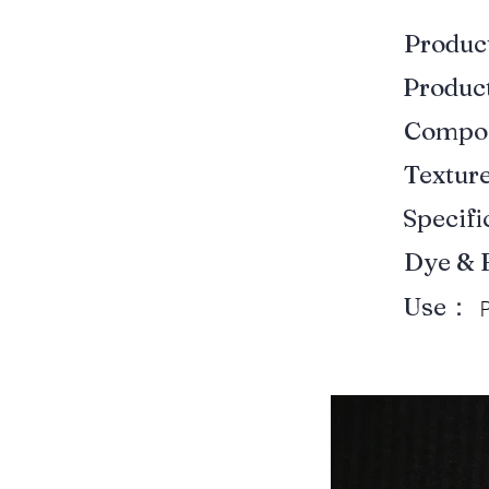
Produ
Produ
Compo
Textur
Specif
Dye & 
Use：
P