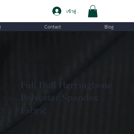
เข้าสู่ระบบ
Q
Contact
Blog
Full Dull Herringbone
Polyester Spandex
Fabric