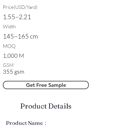
Price(USD/Yard)
1.55~2.21
Width
145~165 cm
MOQ
1,000 M
GSM
355 gsm
Get Free Sample
​Product Details
Product Name：