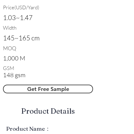
Price(USD/Yard)
1.03~1.47
Width
145~165 cm
MOQ
1,000 M
GSM
148 gsm
Get Free Sample
​Product Details
Product Name：