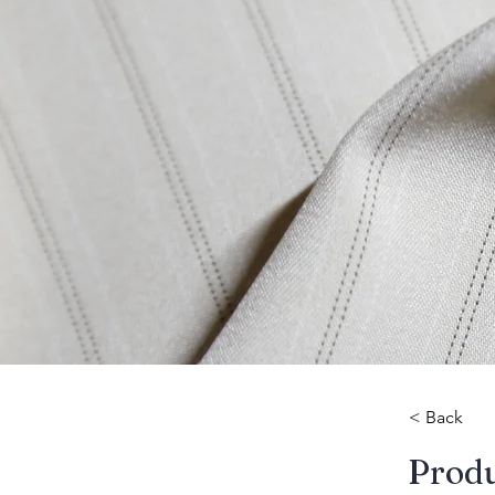
< Back
​Prod