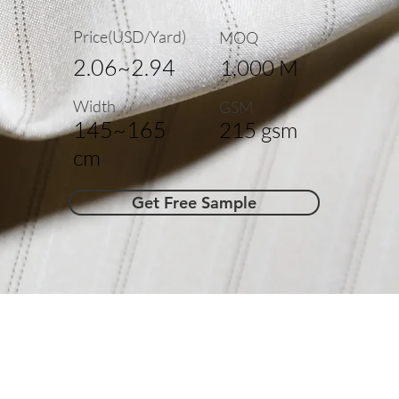
Price(USD/Yard)
MOQ
2.06~2.94
1,000 M
Width
GSM
145~165
215 gsm
cm
Get Free Sample