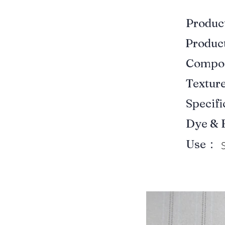
Produ
Produ
Compo
Textur
Specif
Dye & 
Use：