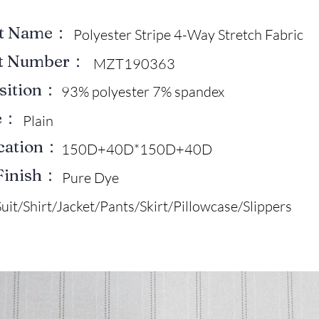
ct Name：
Polyester Stripe 4-Way Stretch Fabric
ct Number：
MZT190363
sition：
93% polyester 7% spandex
e：
Plain
ication：
150D+40D*150D+40D
Finish：
Pure Dye
Suit/Shirt/Jacket/Pants/Skirt/Pillowcase/Slippers