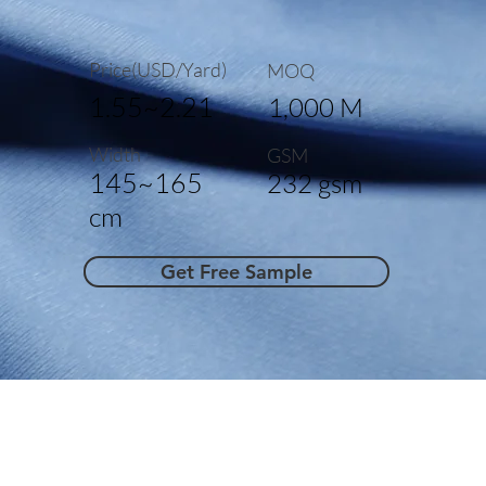
Price(USD/Yard)
MOQ
1.55~2.21
1,000 M
Width
GSM
145~165
232 gsm
cm
Get Free Sample