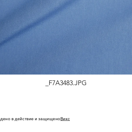
_F7A3483.JPG
дено в действие и защищено
Викс