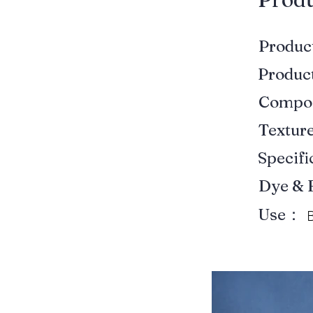
Produ
Produ
Compo
Textur
Specif
Dye & 
Use：