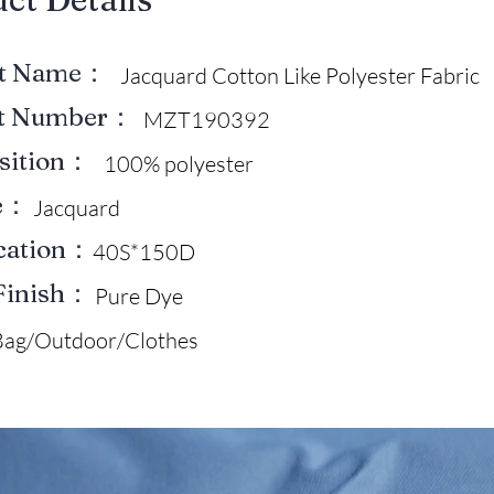
ct Name：
Jacquard Cotton Like Polyester Fabric
ct Number：
MZT190392
sition：
100% polyester
e：
Jacquard
ication：
40S*150D
Finish：
Pure Dye
Bag/Outdoor/Clothes