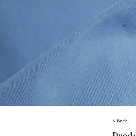
< Back
​Prod