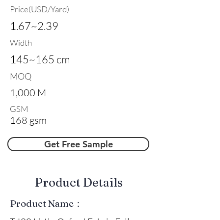
Price(USD/Yard)
1.67~2.39
Width
145~165 cm
MOQ
1,000 M
GSM
168 gsm
Get Free Sample
​Product Details
Product Name：