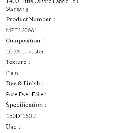
T400 Little Oxford Fabric Foil
Stamping
Product Number：
MZT190661
Composition：
100% polyester
Texture：
Plain
Dye & Finish：
Pure Dye+Foiled
Specification：
150D*150D
Use：