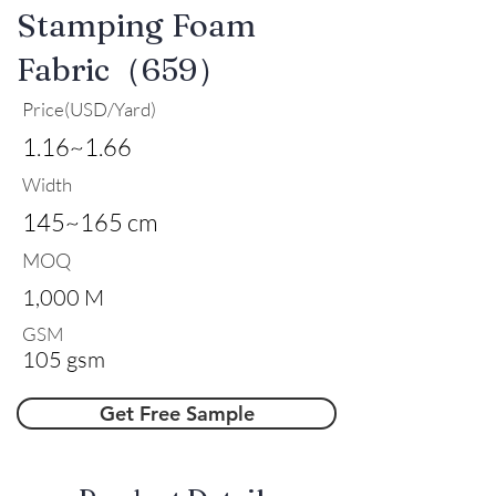
Stamping Foam
Fabric（659）
Price(USD/Yard)
1.16~1.66
Width
145~165 cm
MOQ
1,000 M
GSM
105 gsm
Get Free Sample