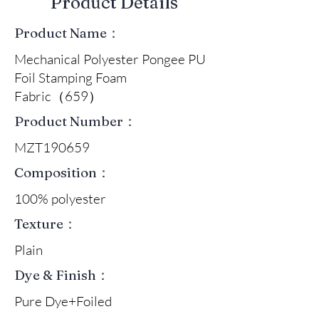
​Product Details
Product Name：
Mechanical Polyester Pongee PU
Foil Stamping Foam
Fabric（659）
Product Number：
MZT190659
Composition：
100% polyester
Texture：
Plain
Dye & Finish：
Pure Dye+Foiled